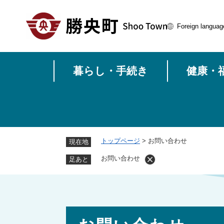
ペ
ー
Foreign languag
ジ
の
先
頭
暮らし・手続き
健康・
で
す
。
トップページ
>
お問い合わせ
現在地
お問い合わせ
足あと
本