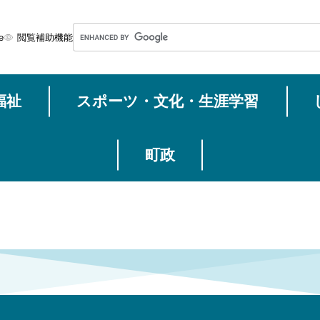
メニューを飛ばして本文へ
G
e
閲覧補助機能
o
o
g
福祉
スポーツ・文化・生涯学習
l
e
カ
ス
町政
タ
ム
検
索