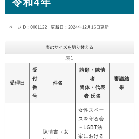
令和4年
文
ページID：0001122
更新日：2024年12月16日更新
表のサイズを切り替える
表1
受
請願・陳情
付
者
審議結
受理日
件名
番
団体・代表
果
号
者 氏名
女性スペー
スを守る会
－LGBT法
陳情書（女
案における