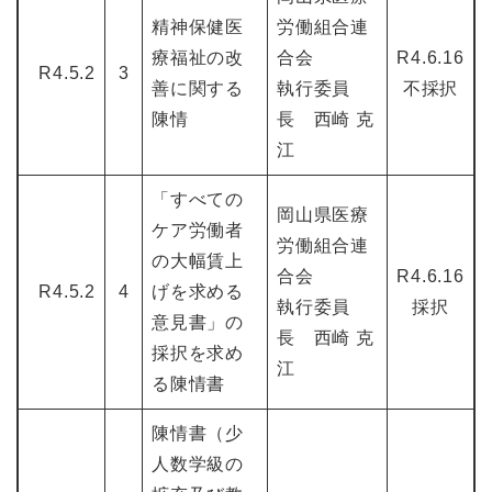
精神保健医
労働組合連
療福祉の改
合会
R4.6.16
R4.5.2
3
善に関する
執行委員
不採択
陳情
長 西崎 克
江
「すべての
岡山県医療
ケア労働者
労働組合連
の大幅賃上
合会
R4.6.16
R4.5.2
4
げを求める
執行委員
採択
意見書」の
長 西崎 克
採択を求め
江
る陳情書
陳情書（少
人数学級の