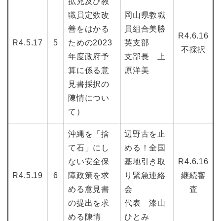
拡充及び教
職員定数改
岡山県教職
善をはかる
員組合美勝
R4.6.16
R4.5.17
5
ための2023
英支部
不採択
年度政府予
支部長 上
算に係る意
原洋美
見書採択の
陳情につい
て）
沖縄を「捨
辺野古を止
て石」にし
める！全国
ない安全保
基地引き取
R4.6.16
R4.5.19
6
障政策を求
り緊急連絡
継続審
める意見書
会
査
の提出を求
代表 漆山
める陳情
ひとみ