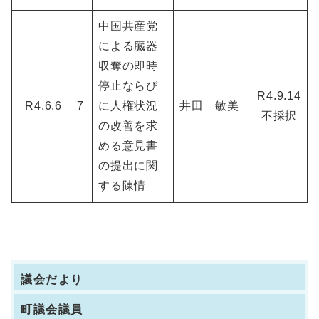
中国共産党
による臓器
収奪の即時
停止ならび
R4.9.14
R4.6.6
7
に人権状況
井田 敏美
不採択
の改善を求
める意見書
の提出に関
する陳情
議会だより
町議会議員