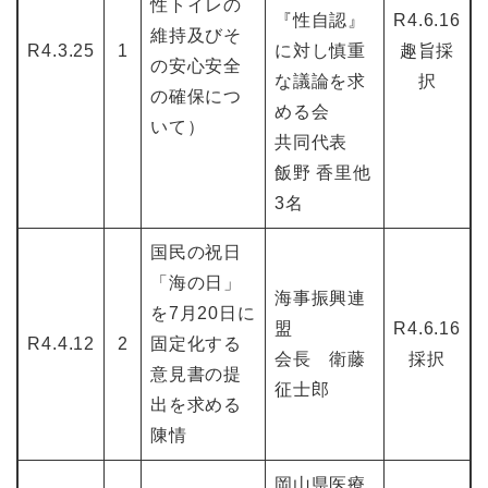
性トイレの
『性自認』
R4.6.16
維持及びそ
R4.3.25
1
に対し慎重
趣旨採
の安心安全
な議論を求
択
の確保につ
める会
いて）
共同代表
飯野 香里他
3名
国民の祝日
「海の日」
海事振興連
を7月20日に
盟
R4.6.16
R4.4.12
2
固定化する
会長 衛藤
採択
意見書の提
征士郎
出を求める
陳情
岡山県医療