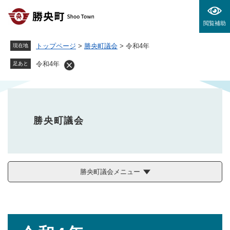
ペ
メニューを飛ばして本文へ
ー
閲覧補助
ジ
の
トップページ
>
勝央町議会
>
令和4年
現在地
先
頭
令和4年
足あと
で
す
。
勝央町議会
勝央町議会メニュー
本