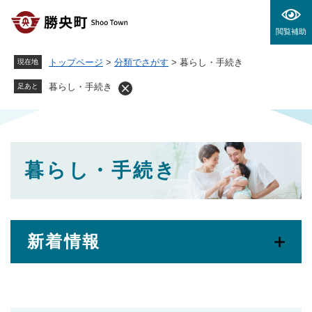
ペ
メニューを飛ばして本文へ
ー
閲覧補助
ジ
の
トップページ
>
分類でさがす
>
暮らし・手続き
現在地
先
頭
暮らし・手続き
足あと
で
す
。
本
暮らし・手続き
文
新着情報