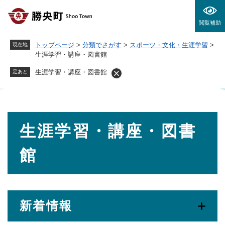
ペ
メニューを飛ばして本文へ
ー
閲覧補助
ジ
の
トップページ
>
分類でさがす
>
スポーツ・文化・生涯学習
>
現在地
先
生涯学習・講座・図書館
頭
で
生涯学習・講座・図書館
足あと
す
。
本
生涯学習・講座・図書
文
館
新着情報