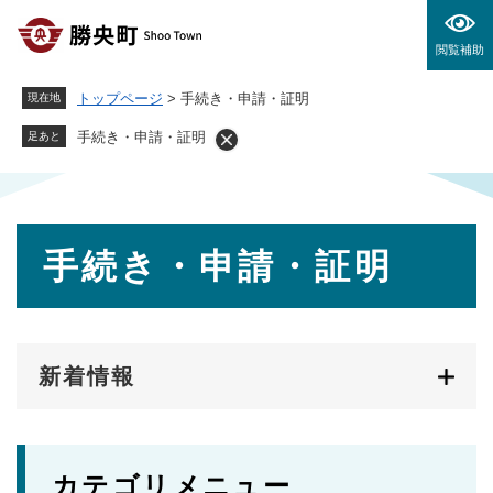
ペ
メニューを飛ばして本文へ
ー
閲覧補助
ジ
の
トップページ
>
手続き・申請・証明
現在地
先
頭
手続き・申請・証明
足あと
で
す
。
本
手続き・申請・証明
文
新着情報
カテゴリメニュー