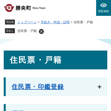
ペ
メニューを飛ばして本文へ
ー
閲覧補助
ジ
の
トップページ
>
手続き・申請・証明
>
住民票・戸籍
現在地
先
頭
住民票・戸籍
足あと
で
す
。
本
住民票・戸籍
文
住民票・印鑑登録