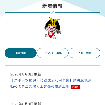
新着情報
本
文
新着情報
イベント・募集
入札・契約
新
着
2026年8月3日更新
情
【スポーツ振興くじ助成金活用事業】勝央緑地運
報
動公園テニス場人工芝張替修繕工事
2026年8月3日更新