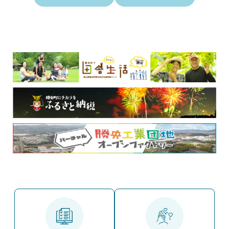
イ
入
ベ
札
ン
・
ト
契
・
約
募
集