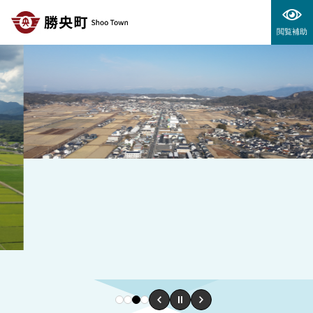
ペ
メニューを飛ばして本文へ
ー
閲覧補助
ジ
の
先
頭
で
す
。