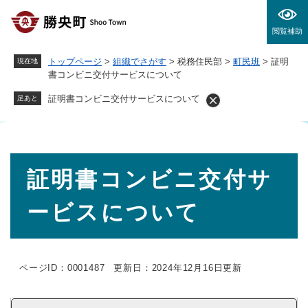
ペ
メニューを飛ばして本文へ
ー
閲覧補助
ジ
の
トップページ
>
組織でさがす
>
税務住民部
>
町民班
>
証明
現在地
先
書コンビニ交付サービスについて
頭
で
証明書コンビニ交付サービスについて
足あと
す
。
本
証明書コンビニ交付サ
文
ービスについて
ページID：0001487
更新日：2024年12月16日更新