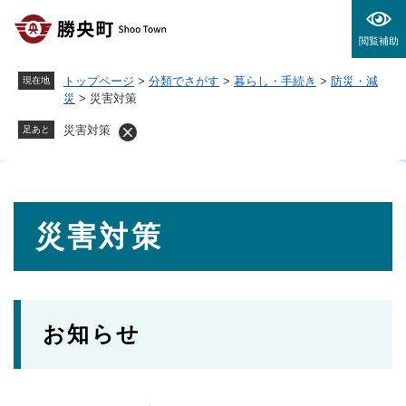
ペ
メニューを飛ばして本文へ
ー
閲覧補助
ジ
の
トップページ
>
分類でさがす
>
暮らし・手続き
>
防災・減
現在地
先
災
>
災害対策
頭
で
災害対策
足あと
す
。
本
災害対策
文
お知らせ