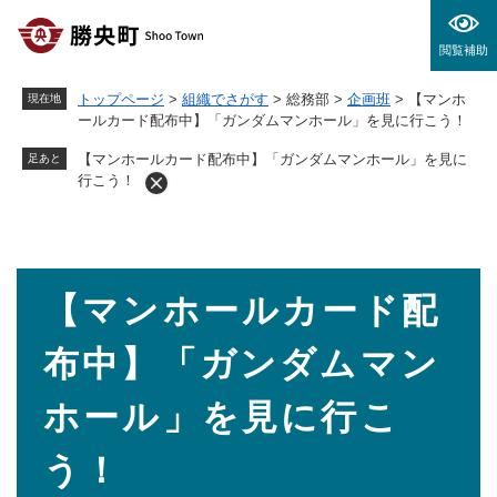
ペ
メニューを飛ばして本文へ
ー
閲覧補助
ジ
の
トップページ
>
組織でさがす
>
総務部
>
企画班
>
【マンホ
現在地
先
ールカード配布中】「ガンダムマンホール」を見に行こう！
頭
で
【マンホールカード配布中】「ガンダムマンホール」を見に
足あと
す
行こう！
。
本
【マンホールカード配
文
布中】「ガンダムマン
ホール」を見に行こ
う！