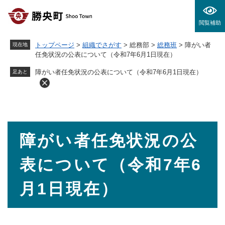
ペ
メニューを飛ばして本文へ
ー
閲覧補助
ジ
の
トップページ
>
組織でさがす
>
総務部
>
総務班
>
障がい者
現在地
先
任免状況の公表について（令和7年6月1日現在）
頭
で
障がい者任免状況の公表について（令和7年6月1日現在）
足あと
す
。
本
障がい者任免状況の公
文
表について（令和7年6
月1日現在）