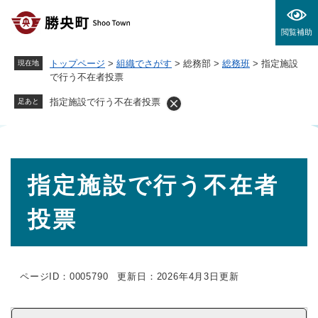
ペ
メニューを飛ばして本文へ
ー
閲覧補助
ジ
の
トップページ
>
組織でさがす
>
総務部
>
総務班
>
指定施設
現在地
先
で行う不在者投票
頭
で
指定施設で行う不在者投票
足あと
す
。
本
指定施設で行う不在者
文
投票
ページID：0005790
更新日：2026年4月3日更新