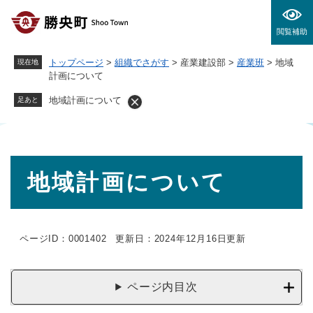
ペ
メニューを飛ばして本文へ
ー
閲覧補助
ジ
の
トップページ
>
組織でさがす
>
産業建設部
>
産業班
>
地域
現在地
先
計画について
頭
で
地域計画について
足あと
す
。
本
地域計画について
文
ページID：0001402
更新日：2024年12月16日更新
ページ内目次