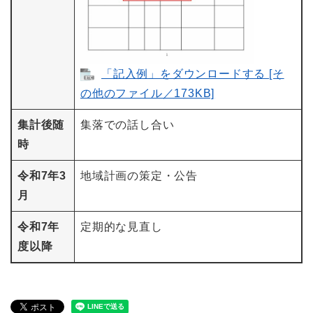
「記入例」をダウンロードする [そ
の他のファイル／173KB]
集計後随
集落での話し合い
時
令和7年3
地域計画の策定・公告
月
令和7年
定期的な見直し
度以降