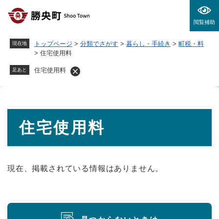
ペ
メニューを飛ばして本文へ
ー
閲覧補助
ジ
の
トップページ
>
分類でさがす
>
暮らし・手続き
>
町税・料
現在地
先
>
住宅使用料
頭
で
住宅使用料
足あと
す
。
本
住宅使用料
文
現在、掲載されている情報はありません。