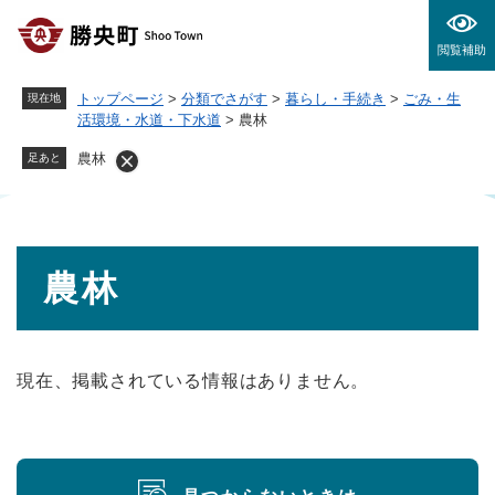
ペ
メニューを飛ばして本文へ
ー
閲覧補助
ジ
の
トップページ
>
分類でさがす
>
暮らし・手続き
>
ごみ・生
現在地
先
活環境・水道・下水道
>
農林
頭
で
農林
足あと
す
。
本
農林
文
現在、掲載されている情報はありません。