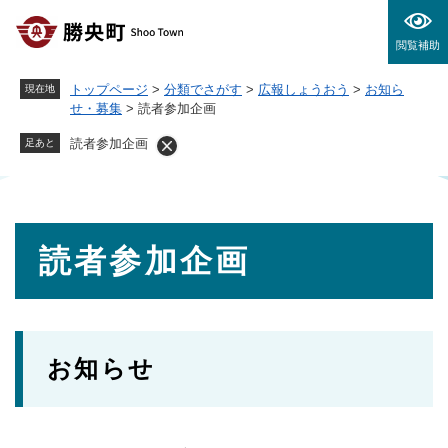
ペ
メニューを飛ばして本文へ
ー
閲覧補助
ジ
の
トップページ
>
分類でさがす
>
広報しょうおう
>
お知ら
現在地
先
せ・募集
>
読者参加企画
頭
で
読者参加企画
足あと
す
。
本
読者参加企画
文
お知らせ