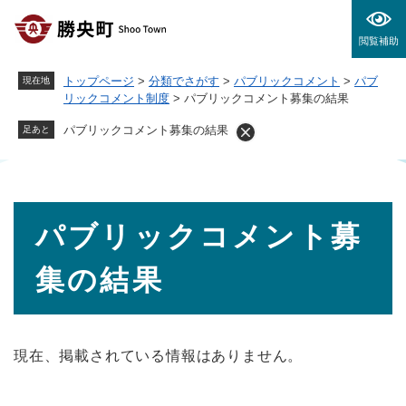
ペ
メニューを飛ばして本文へ
ー
閲覧補助
ジ
の
トップページ
>
分類でさがす
>
パブリックコメント
>
パブ
現在地
先
リックコメント制度
>
パブリックコメント募集の結果
頭
で
パブリックコメント募集の結果
足あと
す
。
本
パブリックコメント募
文
集の結果
現在、掲載されている情報はありません。