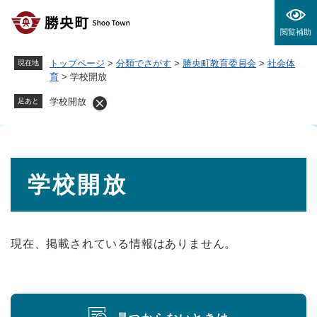
ペ
メニューを飛ばして本文へ
ー
閲覧補助
ジ
の
トップページ
>
分類でさがす
>
勝央町教育委員会
>
社会体
現在地
先
育
>
学校開放
頭
で
学校開放
足あと
す
。
本
学校開放
文
現在、掲載されている情報はありません。