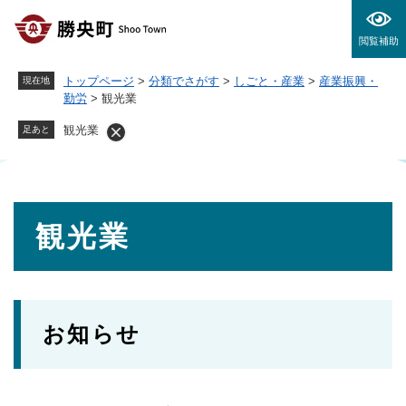
ペ
メニューを飛ばして本文へ
ー
閲覧補助
ジ
の
トップページ
>
分類でさがす
>
しごと・産業
>
産業振興・
現在地
先
勤労
>
観光業
頭
で
観光業
足あと
す
。
本
観光業
文
お知らせ