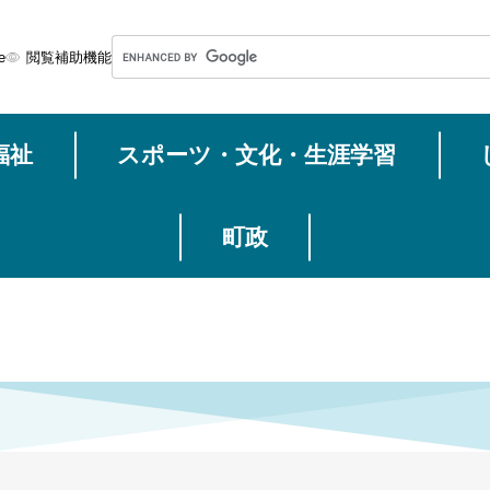
メニューを飛ばして本文へ
G
e
閲覧補助機能
o
o
g
福祉
スポーツ・文化・生涯学習
l
e
カ
ス
町政
タ
ム
検
索