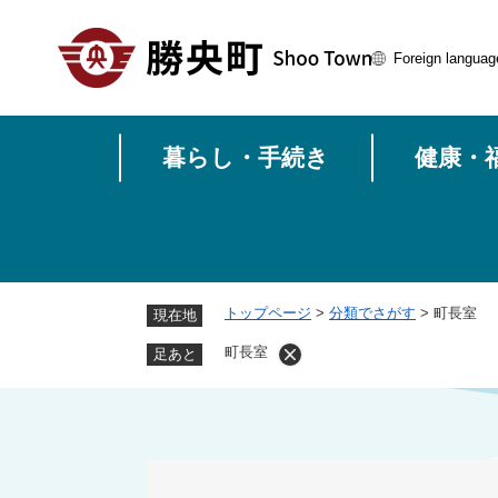
ペ
ー
Foreign languag
ジ
の
先
頭
暮らし・手続き
健康・
で
す
。
トップページ
>
分類でさがす
>
町長室
現在地
町長室
足あと
本