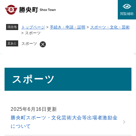
ペ
メニューを飛ばして本文へ
ー
閲覧補助
ジ
の
トップページ
>
手続き・申請・証明
>
スポーツ・文化・芸術
現在地
先
>
スポーツ
頭
で
スポーツ
足あと
す
。
本
スポーツ
文
2025年6月16日更新
勝央町スポーツ・文化芸術大会等出場者激励金
について