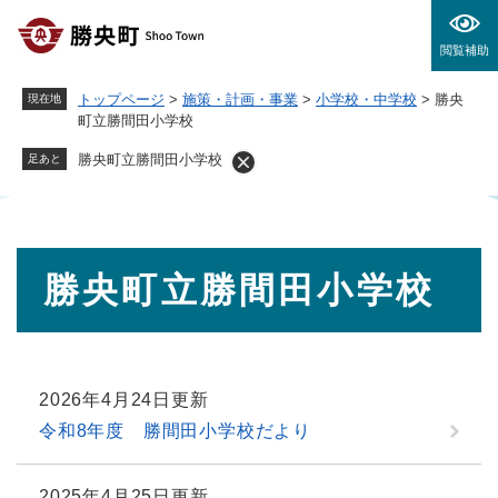
ペ
メニューを飛ばして本文へ
ー
閲覧補助
ジ
の
トップページ
>
施策・計画・事業
>
小学校・中学校
>
勝央
現在地
先
町立勝間田小学校
頭
で
勝央町立勝間田小学校
足あと
す
。
本
勝央町立勝間田小学校
文
2026年4月24日更新
令和8年度 勝間田小学校だより
2025年4月25日更新