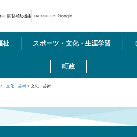
メニューを飛ばして本文へ
G
e
閲覧補助機能
o
o
g
福祉
スポーツ・文化・生涯学習
l
e
カ
ス
町政
タ
ム
ツ・文化・芸術
>
文化・芸術
検
索