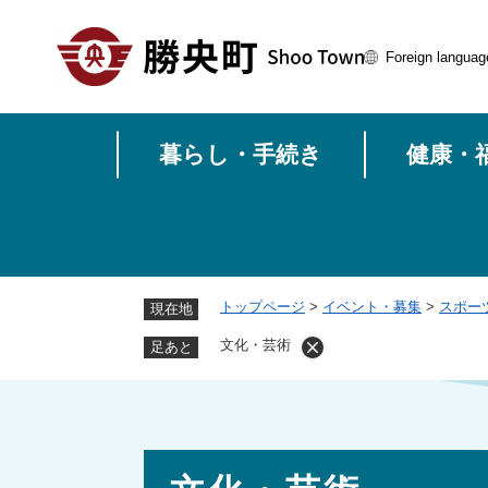
ペ
ー
Foreign languag
ジ
の
先
頭
暮らし・手続き
健康・
で
す
。
トップページ
>
イベント・募集
>
スポー
現在地
文化・芸術
足あと
本