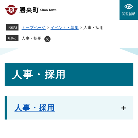
ペ
メニューを飛ばして本文へ
ー
閲覧補助
ジ
の
トップページ
>
イベント・募集
>
人事・採用
現在地
先
頭
人事・採用
足あと
で
す
。
本
人事・採用
文
人事・採用