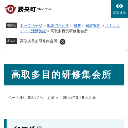
ペ
メニューを飛ばして本文へ
ー
閲覧補助
ジ
の
トップページ
>
地図でさがす
>
町政
>
施設案内
>
コミュニ
現在地
先
ティ・活動施設
>
高取多目的研修集会所
頭
で
高取多目的研修集会所
足あと
す
。
本
高取多目的研修集会所
文
ページID：0002776
更新日：2025年3月9日更新