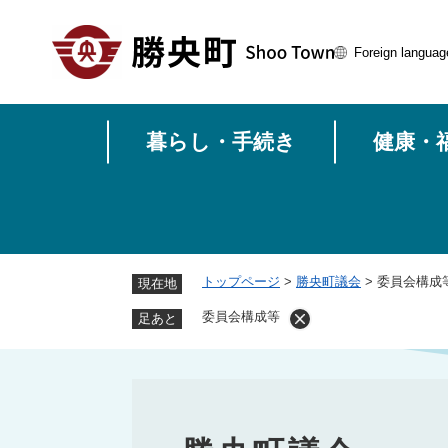
ペ
ー
Foreign languag
ジ
の
先
頭
暮らし・手続き
健康・
で
す
。
トップページ
>
勝央町議会
>
委員会構成
現在地
委員会構成等
足あと