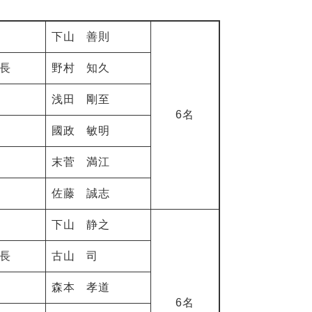
下山 善則
長
野村 知久
浅田 剛至
6名
國政 敏明
末菅 満江
佐藤 誠志
下山 静之
長
古山 司
森本 孝道
6名