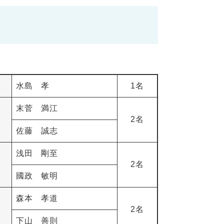
水島 孝
1名
末菅 満江
2名
佐藤 誠志
浅田 剛至
2名
國政 敏明
森本 孝道
2名
下山 善則