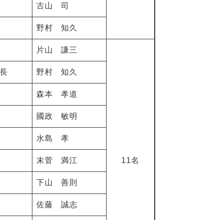
古山 司
野村 知久
片山 謙三
長
野村 知久
森本 孝道
國政 敏明
水島 孝
末菅 満江
11名
下山 善則
佐藤 誠志