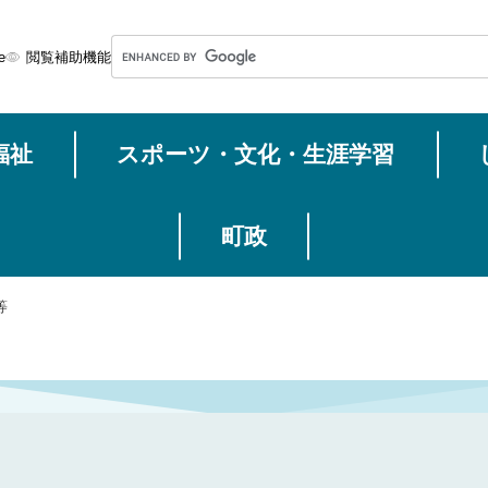
メニューを飛ばして本文へ
G
e
閲覧補助機能
o
o
g
福祉
スポーツ・文化・生涯学習
l
e
カ
ス
町政
タ
ム
等
検
索