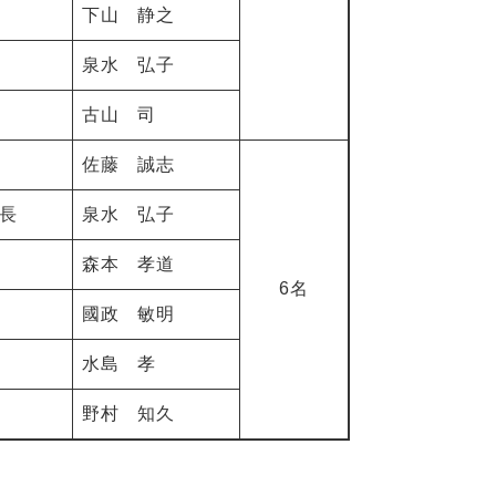
下山 静之
泉水 弘子
古山 司
佐藤 誠志
長
泉水 弘子
森本 孝道
6名
國政 敏明
水島 孝
野村 知久