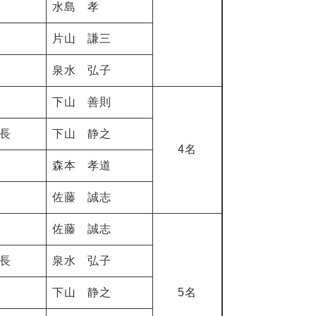
水島 孝
片山 謙三
泉水 弘子
下山 善則
長
下山 静之
4名
森本 孝道
佐藤 誠志
佐藤 誠志
長
泉水 弘子
下山 静之
5名