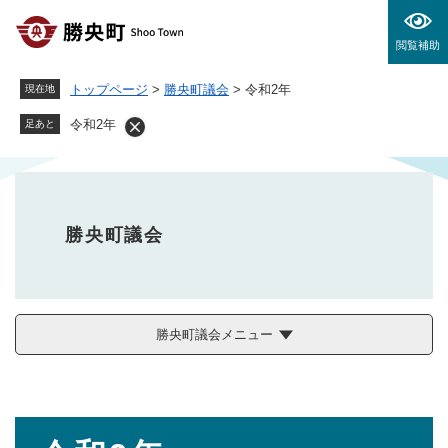
ペ
メニューを飛ばして本文へ
ー
閲覧補助
ジ
の
トップページ
>
勝央町議会
>
令和2年
現在地
先
頭
令和2年
足あと
で
す
。
勝央町議会
勝央町議会メニュー
本