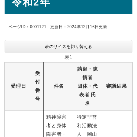
令和2年
文
ページID：0001121
更新日：2024年12月16日更新
表のサイズを切り替える
表1
請願・陳
受
情者
付
受理日
件名
団体・代
審議結果
番
表者 氏
号
名
精神障害
特定非営
者と身体
利活動法
障害者・
人 岡山