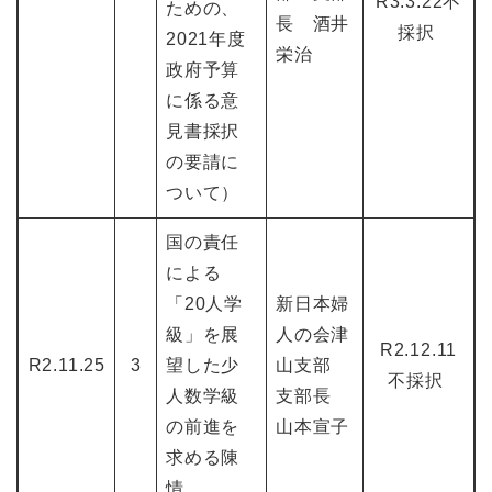
R3.3.22不
ための、
長 酒井
採択
2021年度
栄治
政府予算
に係る意
見書採択
の要請に
ついて）
国の責任
による
「20人学
新日本婦
級」を展
人の会津
R2.12.11
R2.11.25
3
望した少
山支部
不採択
人数学級
支部長
の前進を
山本宣子
求める陳
情