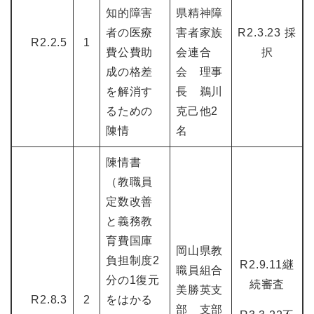
知的障害
県精神障
者の医療
害者家族
R2.3.23 採
R2.2.5
1
費公費助
会連合
択
成の格差
会 理事
を解消す
長 鵜川
るための
克己他2
陳情
名
陳情書
（教職員
定数改善
と義務教
育費国庫
岡山県教
負担制度2
R2.9.11継
職員組合
分の1復元
続審査
美勝英支
R2.8.3
2
をはかる
部 支部