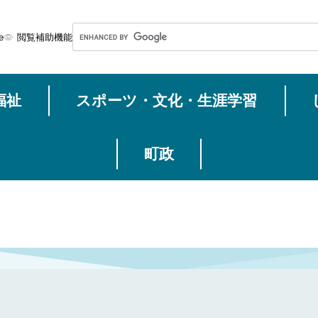
メニューを飛ばして本文へ
G
e
閲覧補助機能
o
o
g
福祉
スポーツ・文化・生涯学習
l
e
カ
ス
町政
タ
ム
検
索