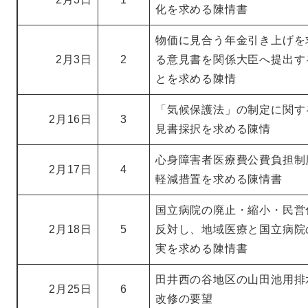
化を求める陳情書
物価に見合う年金引き上げを
2月3日
2
る意見書を関係大臣へ提出す
とを求める陳情
「気候保護法」の制定に関す
2月16日
3
見書採択を求める陳情
心身障害者医療費公費負担制
2月17日
4
軽減措置を求める陳情書
国立病院の廃止・縮小・民営
2月18日
5
反対し、地域医療と国立病院
実を求める陳情書
田井西の谷地区の山田池用排
2月25日
6
改修の要望