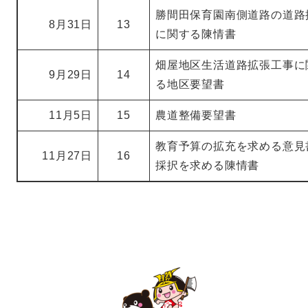
勝間田保育園南側道路の道路
8月31日
13
に関する陳情書
畑屋地区生活道路拡張工事に
9月29日
14
る地区要望書
11月5日
15
農道整備要望書
教育予算の拡充を求める意見
11月27日
16
採択を求める陳情書