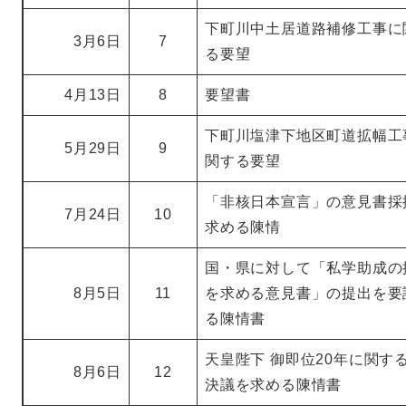
下町川中土居道路補修工事に
3月6日
7
る要望
4月13日
8
要望書
下町川塩津下地区町道拡幅工
5月29日
9
関する要望
「非核日本宣言」の意見書採
7月24日
10
求める陳情
国・県に対して「私学助成の
8月5日
11
を求める意見書」の提出を要
る陳情書
天皇陛下 御即位20年に関す
8月6日
12
決議を求める陳情書