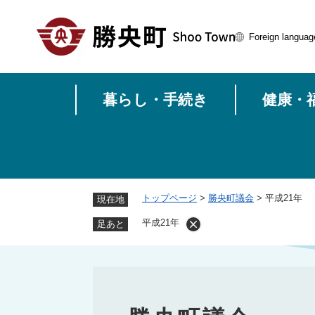
ペ
ー
Foreign languag
ジ
の
先
頭
暮らし・手続き
健康・
で
す
。
トップページ
>
勝央町議会
>
平成21年
現在地
平成21年
足あと