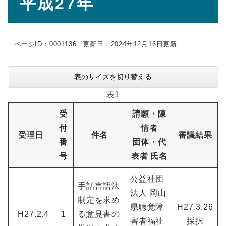
平成27年
文
ページID：0001136
更新日：2024年12月16日更新
表のサイズを切り替える
表1
受
請願・陳
付
情者
受理日
件名
審議結果
番
団体・代
号
表者 氏名
公益社団
手話言語法
法人 岡山
制定を求め
県聴覚障
H27.3.26
H27.2.4
1
る意見書の
害者福祉
採択