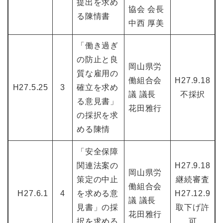
提出を求め
協会 会長
る陳情書
中西 厚美
「働き過ぎ
の防止と良
岡山県労
質な雇用の
働組合会
H27.9.18
H27.5.25
3
確立を求め
議 議長
不採択
る意見書」
花田雅行
の採択を求
める陳情
「安全保障
関連法案の
H27.9.18
岡山県労
策定の中止
継続審査
働組合会
H27.6.1
4
を求める意
H27.12.9
議 議長
見書」の採
取下げ許
花田雅行
択を求める
可