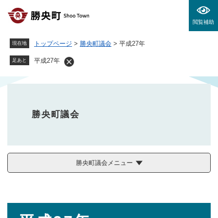
ペ
メニューを飛ばして本文へ
ー
閲覧補助
ジ
の
トップページ
>
勝央町議会
>
平成27年
現在地
先
頭
平成27年
足あと
で
す
。
勝央町議会
勝央町議会メニュー
本