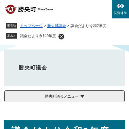
ペ
メニューを飛ばして本文へ
ー
閲覧補助
ジ
の
トップページ
>
勝央町議会
>
議会だより令和2年度
現在地
先
頭
議会だより令和2年度
足あと
で
す
。
勝央町議会
勝央町議会メニュー
本