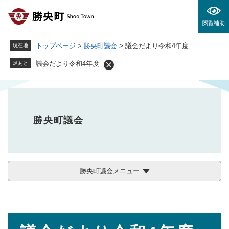
ペ
メニューを飛ばして本文へ
ー
閲覧補助
ジ
の
トップページ
>
勝央町議会
>
議会だより令和4年度
現在地
先
頭
議会だより令和4年度
足あと
で
す
。
勝央町議会
勝央町議会メニュー
本