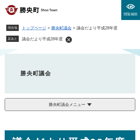
ペ
メニューを飛ばして本文へ
ー
閲覧補助
ジ
の
トップページ
>
勝央町議会
>
議会だより平成28年度
現在地
先
頭
議会だより平成28年度
足あと
で
す
。
勝央町議会
勝央町議会メニュー
本