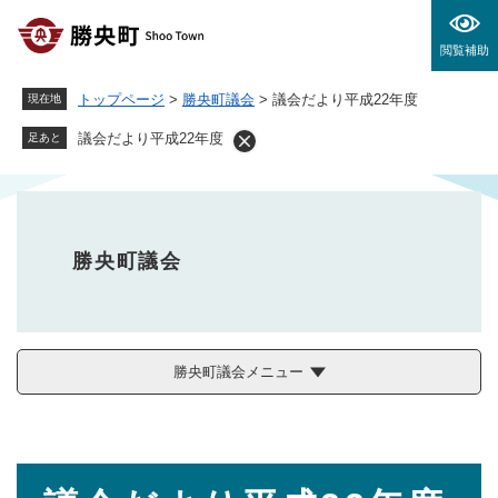
ペ
メニューを飛ばして本文へ
ー
閲覧補助
ジ
の
トップページ
>
勝央町議会
>
議会だより平成22年度
現在地
先
頭
議会だより平成22年度
足あと
で
す
。
勝央町議会
勝央町議会メニュー
本