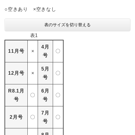
○空きあり ×空きなし
表のサイズを切り替える
表1
4月
11月号
×
〇
号
5月
12月号
×
〇
号
R8.1月
6月
〇
〇
号
号
7月
2月号
〇
〇
号
8月