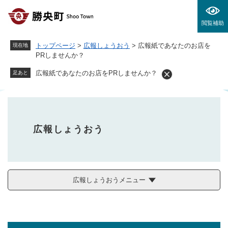
ペ
メニューを飛ばして本文へ
ー
閲覧補助
ジ
の
トップページ
>
広報しょうおう
>
広報紙であなたのお店を
現在地
先
PRしませんか？
頭
で
広報紙であなたのお店をPRしませんか？
足あと
す
。
広報しょうおう
広報しょうおうメニュー