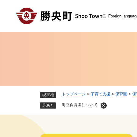
ペ
ー
Foreign languag
ジ
の
先
頭
で
す
。
トップページ
>
子育て支援
>
保育園
>
保
現在地
町立保育園について
足あと