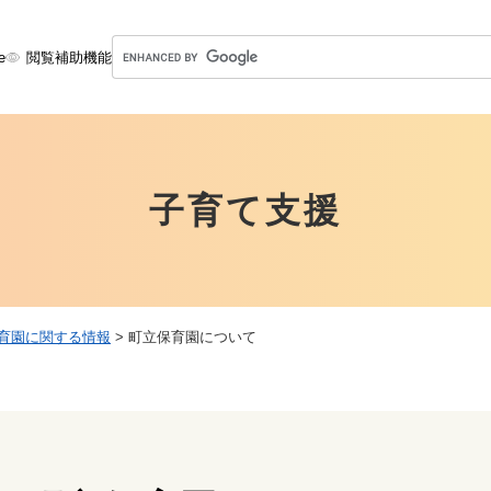
メニューを飛ばして本文へ
G
e
閲覧補助機能
o
o
g
l
e
子育て支援
カ
ス
タ
ム
検
索
育園に関する情報
>
町立保育園について