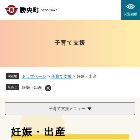
ペ
メニューを飛ばして本文へ
ー
閲覧補助
ジ
の
先
頭
子育て支援
で
す
。
トップページ
>
子育て支援
>
妊娠・出産
現在地
妊娠・出産
足あと
子育て支援メニュー
本
妊娠・出産
文