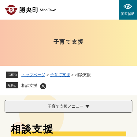
ペ
メニューを飛ばして本文へ
ー
閲覧補助
ジ
の
先
頭
子育て支援
で
す
。
トップページ
>
子育て支援
>
相談支援
現在地
相談支援
足あと
子育て支援メニュー
本
相談支援
文