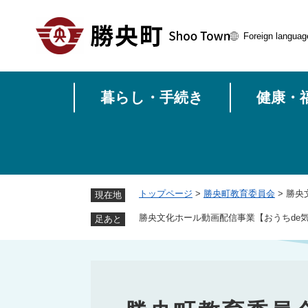
ペ
ー
Foreign languag
ジ
の
先
頭
暮らし・手続き
健康・
で
す
。
トップページ
>
勝央町教育委員会
>
勝央
現在地
勝央文化ホール動画配信事業【おうちde気
足あと