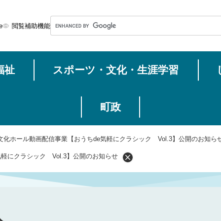
メニューを飛ばして本文へ
G
e
閲覧補助機能
o
o
g
福祉
スポーツ・文化・生涯学習
l
e
カ
ス
町政
タ
ム
文化ホール動画配信事業【おうちde気軽にクラシック Vol.3】公開のお知ら
検
索
軽にクラシック Vol.3】公開のお知らせ