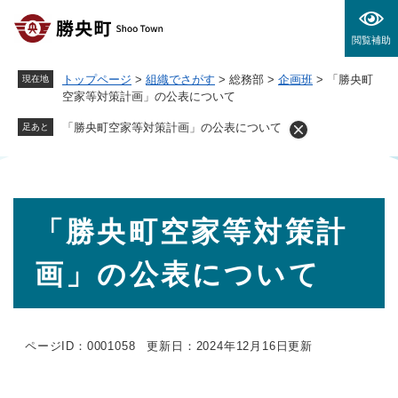
ペ
メニューを飛ばして本文へ
ー
閲覧補助
ジ
の
トップページ
>
組織でさがす
>
総務部
>
企画班
>
「勝央町
現在地
先
空家等対策計画」の公表について
頭
で
「勝央町空家等対策計画」の公表について
足あと
す
。
本
「勝央町空家等対策計
文
画」の公表について
ページID：0001058
更新日：2024年12月16日更新