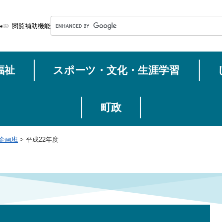
メニューを飛ばして本文へ
G
e
閲覧補助機能
o
o
g
福祉
スポーツ・文化・生涯学習
l
e
カ
ス
町政
タ
ム
企画班
>
平成22年度
検
索