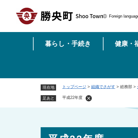
ペ
ー
Foreign languag
ジ
の
先
頭
暮らし・手続き
健康・
で
す
。
トップページ
>
組織でさがす
>
総務部
>
現在地
平成22年度
足あと
本