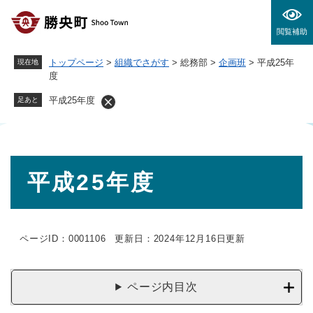
ペ
メニューを飛ばして本文へ
ー
閲覧補助
ジ
の
トップページ
>
組織でさがす
>
総務部
>
企画班
>
平成25年
現在地
先
度
頭
で
平成25年度
足あと
す
。
本
平成25年度
文
ページID：0001106
更新日：2024年12月16日更新
ページ内目次