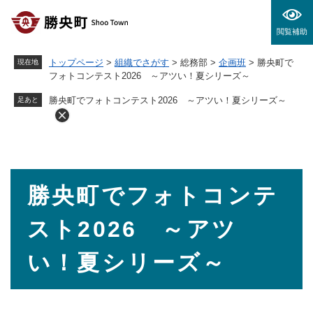
ペ
メニューを飛ばして本文へ
ー
閲覧補助
ジ
の
トップページ
>
組織でさがす
>
総務部
>
企画班
>
勝央町で
現在地
先
フォトコンテスト2026 ～アツい！夏シリーズ～
頭
で
勝央町でフォトコンテスト2026 ～アツい！夏シリーズ～
足あと
す
。
本
勝央町でフォトコンテ
文
スト2026 ～アツ
い！夏シリーズ～