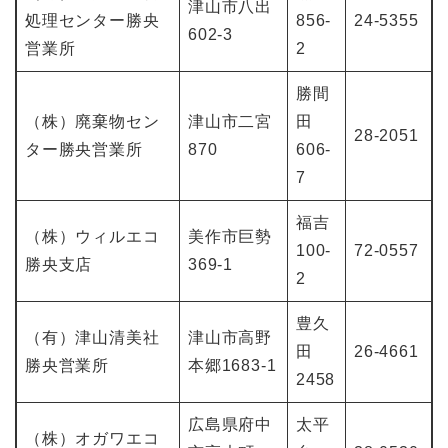
津山市八出
処理センター勝央
856-
24-5355
602-3
営業所
2
勝間
（株）廃棄物セン
津山市二宮
田
28-2051
ター勝央営業所
870
606-
7
福吉
（株）ウィルエコ
美作市巨勢
100-
72-0557
勝央支店
369-1
2
豊久
（有）津山清美社
津山市高野
田
26-4661
勝央営業所
本郷1683-1
2458
広島県府中
太平
（株）オガワエコ