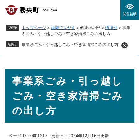
ペ
メニューを飛ばして本文へ
ー
閲覧補助
ジ
の
トップページ
>
組織でさがす
>
健康福祉部
>
環境班
>
事業
現在地
先
系ごみ・引っ越しごみ・空き家清掃ごみの出し方
頭
で
事業系ごみ・引っ越しごみ・空き家清掃ごみの出し方
足あと
す
。
本
事業系ごみ・引っ越し
文
ごみ・空き家清掃ごみ
の出し方
ページID：0001217
更新日：2024年12月16日更新