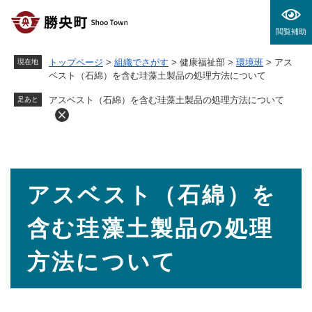
ペ
メニューを飛ばして本文へ
ー
閲覧補助
ジ
の
トップページ
>
組織でさがす
>
健康福祉部
>
環境班
>
アス
現在地
先
ベスト（石綿）を含む珪藻土製品の処理方法について
頭
で
アスベスト（石綿）を含む珪藻土製品の処理方法について
足あと
す
。
本
アスベスト（石綿）を
文
含む珪藻土製品の処理
方法について