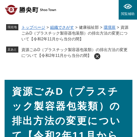
ペ
メニューを飛ばして本文へ
ー
閲覧補助
ジ
の
トップページ
>
組織でさがす
>
健康福祉部
>
環境班
>
資源
現在地
先
ごみD（プラスチック製容器包装類）の排出方法の変更につ
頭
いて【令和2年11月から当分の間】
で
す
資源ごみD（プラスチック製容器包装類）の排出方法の変更
足あと
。
について【令和2年11月から当分の間】
本
資源ごみD（プラスチ
文
ック製容器包装類）の
排出方法の変更につい
て【令和2年11月から