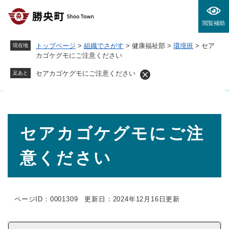
ペ
メニューを飛ばして本文へ
ー
閲覧補助
ジ
の
トップページ
>
組織でさがす
>
健康福祉部
>
環境班
>
セア
現在地
先
カゴケグモにご注意ください
頭
で
セアカゴケグモにご注意ください
足あと
す
。
本
セアカゴケグモにご注
文
意ください
ページID：0001309
更新日：2024年12月16日更新