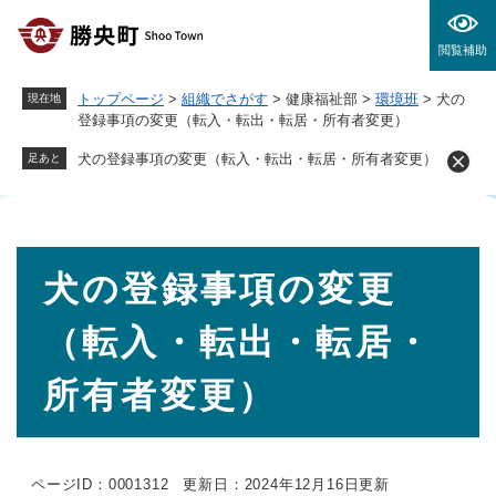
ペ
メニューを飛ばして本文へ
ー
閲覧補助
ジ
の
トップページ
>
組織でさがす
>
健康福祉部
>
環境班
>
犬の
現在地
先
登録事項の変更（転入・転出・転居・所有者変更）
頭
で
犬の登録事項の変更（転入・転出・転居・所有者変更）
足あと
す
。
本
犬の登録事項の変更
文
（転入・転出・転居・
所有者変更）
ページID：0001312
更新日：2024年12月16日更新