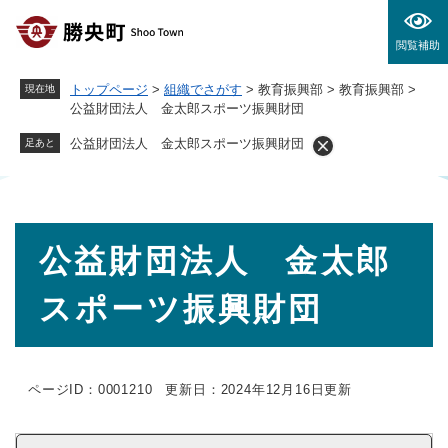
ペ
メニューを飛ばして本文へ
ー
閲覧補助
ジ
の
トップページ
>
組織でさがす
>
教育振興部
>
教育振興部
>
現在地
先
公益財団法人 金太郎スポーツ振興財団
頭
で
公益財団法人 金太郎スポーツ振興財団
足あと
す
。
本
公益財団法人 金太郎
文
スポーツ振興財団
ページID：0001210
更新日：2024年12月16日更新