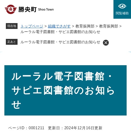
ペ
メニューを飛ばして本文へ
ー
閲覧補助
ジ
の
トップページ
>
組織でさがす
>
教育振興部
>
教育振興部
>
現在地
先
ルーラル電子図書館・サピエ図書館のお知らせ
頭
で
ルーラル電子図書館・サピエ図書館のお知らせ
足あと
す
。
本
ルーラル電子図書館・
文
サピエ図書館のお知ら
せ
ページID：0001211
更新日：2024年12月16日更新