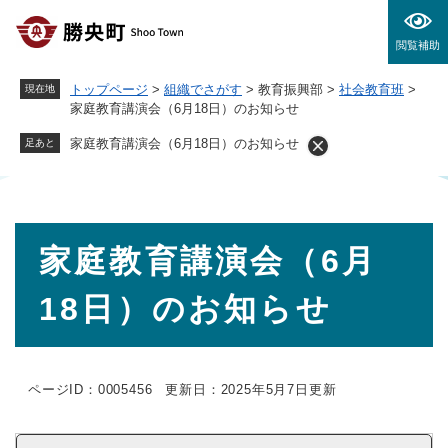
ペ
メニューを飛ばして本文へ
ー
閲覧補助
ジ
の
トップページ
>
組織でさがす
>
教育振興部
>
社会教育班
>
現在地
先
家庭教育講演会（6月18日）のお知らせ
頭
で
家庭教育講演会（6月18日）のお知らせ
足あと
す
。
本
家庭教育講演会（6月
文
18日）のお知らせ
ページID：0005456
更新日：2025年5月7日更新